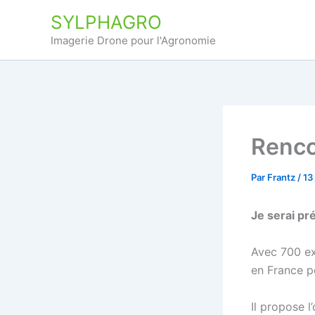
Aller
SYLPHAGRO
au
Imagerie Drone pour l'Agronomie
contenu
Renco
Par
Frantz
/
13
Je serai pr
Avec 700 ex
en France p
Il propose l