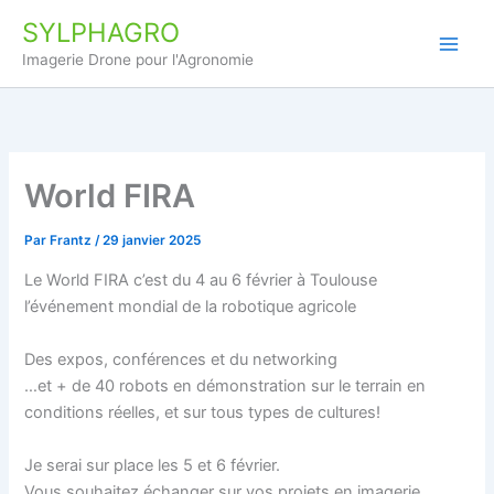
Aller
SYLPHAGRO
au
Imagerie Drone pour l'Agronomie
contenu
World FIRA
Par
Frantz
/
29 janvier 2025
Le World FIRA c’est du 4 au 6 février à Toulouse
l’événement mondial de la robotique agricole
Des expos, conférences et du networking
…et + de 40 robots en démonstration sur le terrain en
conditions réelles, et sur tous types de cultures!
Je serai sur place les 5 et 6 février.
Vous souhaitez échanger sur vos projets en imagerie