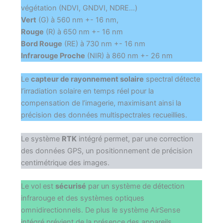
végétation (NDVI, GNDVI, NDRE…)
Vert
(G) à 560 nm +- 16 nm,
Rouge
(R) à 650 nm +- 16 nm
Bord Rouge
(RE) à 730 nm +- 16 nm
Infrarouge Proche
(NIR) à 860 nm +- 26 nm
Le
capteur de rayonnement solaire
spectral détecte
l’irradiation solaire en temps réel pour la
compensation de l’imagerie, maximisant ainsi la
précision des données multispectrales recueillies.
Le système
RTK
intégré permet, par une correction
des données GPS, un positionnement de précision
centimétrique des images.
Le vol est
sécurisé
par un système de détection
infrarouge et des systèmes optiques
omnidirectionnels. De plus le système AirSense
intégré prévient de la présence des appareils