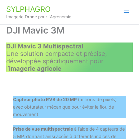
Aller
SYLPHAGRO
au
Imagerie Drone pour l'Agronomie
contenu
DJI Mavic 3M
DJI Mavic 3 Multispectral
Une solution compacte et précise,
développée spécifiquement pour
l’
imagerie agricole
Capteur photo RVB de 20 MP
(millions de pixels)
avec obturateur mécanique pour éviter le flou de
mouvement
Prise de vue multispectrale
à l’aide de 4 capteurs de
5 MP, donnant ainsi accès à différents indices de