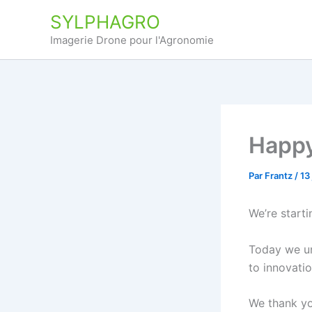
Aller
SYLPHAGRO
au
Imagerie Drone pour l'Agronomie
contenu
Happy
Par
Frantz
/
13
We’re start
Today we u
to innovati
We thank yo