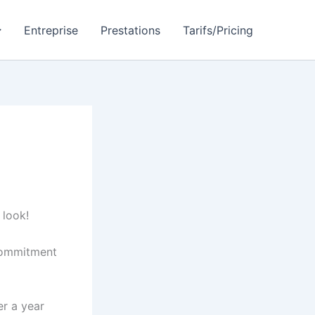
Entreprise
Prestations
Tarifs/Pricing
 look!
 commitment
er a year