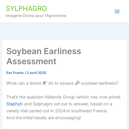
Aller
SYLPHAGRO
au
Imagerie Drone pour l'Agronomie
contenu
Soybean Earliness
Assessment
Par
Frantz
/
2 avril 2025
What can a drone
do to assess
soybean earliness?
That’s the question Héliantis Group (which has now joined
Staphyt
) and Sylphagro set out to answer, based on a
variety trial carried out in 2024 in southwest France.
And the initial results are encouraging!