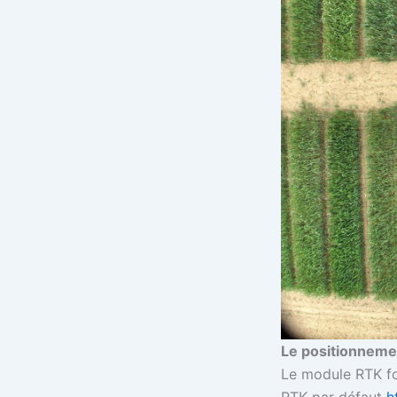
Le positionneme
Le module RTK fou
RTK par défaut
h