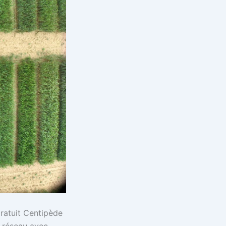
gratuit Centipède
n réseau avec