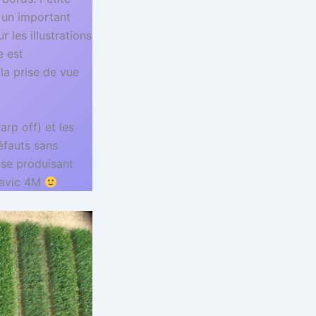
 un important
les illustrations
e est
 la prise de vue
rp off) et les
éfauts sans
ase produisant
 Mavic 4M