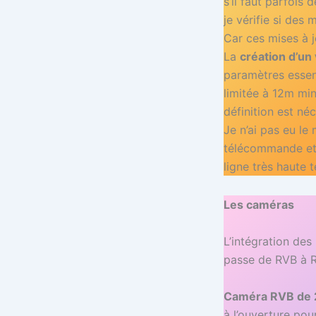
s’il faut parfois
je vérifie si des
Car ces mises à j
La
création d’un
paramètres essent
limitée à 12m mi
définition est néc
Je n’ai pas eu l
télécommande et 
ligne très haute
Les caméras
L’intégration des
passe de RVB à R
Caméra RVB de 
à l’ouverture pou