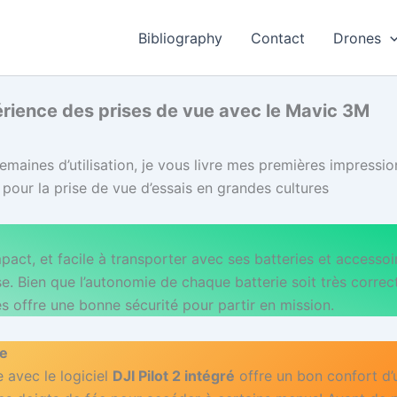
Bibliography
Contact
Drones
érience des prises de vue avec le Mavic 3M
maines d’utilisation, je vous livre mes premières impressions
pour la prise de vue d’essais en grandes cultures
act, et facile à transporter avec ses batteries et accessoi
ise. Bien que l’autonomie de chaque batterie soit très correc
s offre une bonne sécurité pour partir en mission.
e
avec le logiciel
DJI Pilot 2 intégré
offre un bon confort d’