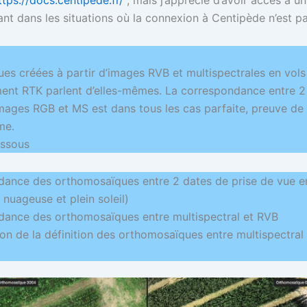
t dans les situations où la connexion à Centipède n’est pa
es créées à partir d’images RVB et multispectrales en vol
ent RTK parlent d’elles-mêmes. La correspondance entre 2 
images RGB et MS est dans tous les cas parfaite, preuve de
me.
essous
ance des orthomosaïques entre 2 dates de prise de vue e
nuageuse et plein soleil)
ance des orthomosaïques entre multispectral et RVB
n de la définition des orthomosaïques entre multispectral