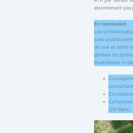
abonnement payan
En conclusion
Les orthomosaïqu
avec positionnem
de vue et entre 
globale du systè
Illustrations ci-d
Correspond
couverture 
Correspond
Comparaiso
(20 Mpix)