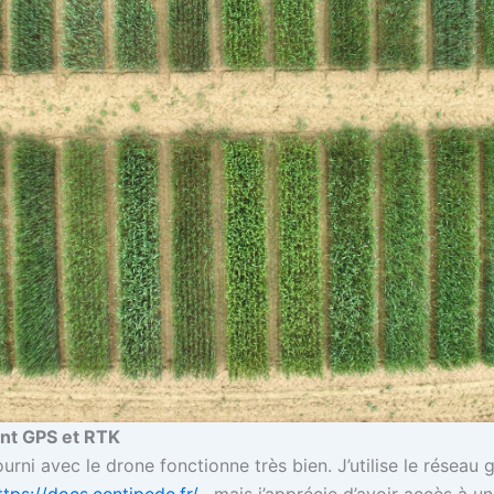
nt GPS et RTK
rni avec le drone fonctionne très bien. J’utilise le réseau 
ttps://docs.centipede.fr/
, mais j’apprécie d’avoir accès à u