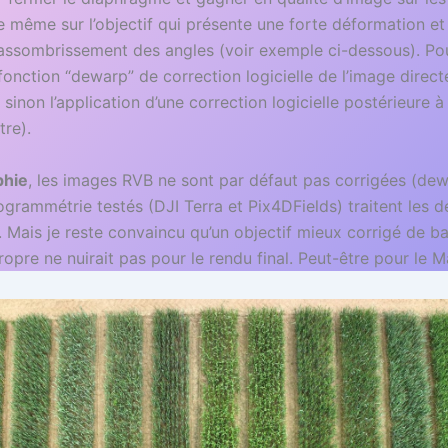
e même sur l’objectif qui présente une forte déformation et
assombrissement des angles (voir exemple ci-dessous). Pour 
a fonction “dewarp” de correction logicielle de l’image direct
sinon l’application d’une correction logicielle postérieure à
tre).
phie
, les images RVB ne sont par défaut pas corrigées (dewa
ogrammétrie testés (DJI Terra et Pix4DFields) traitent les d
 Mais je reste convaincu qu’un objectif mieux corrigé de b
opre ne nuirait pas pour le rendu final. Peut-être pour le