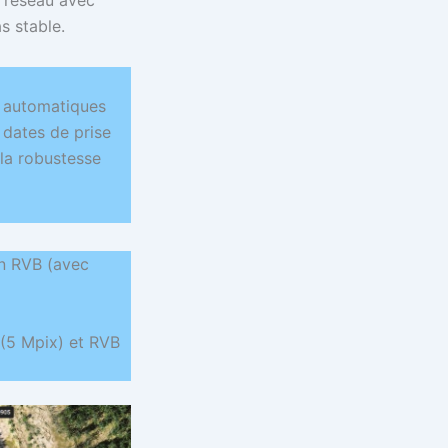
s stable.
s automatiques
dates de prise
 la robustesse
n RVB (avec
 (5 Mpix) et RVB