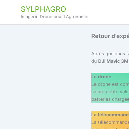
Aller
SYLPHAGRO
au
Imagerie Drone pour l'Agronomie
contenu
Retour d’exp
Après quelques se
du
DJI Mavic 3M
Le drone
Le drone est comp
solide petite val
batteries chargée
La télécommand
La télécommande 