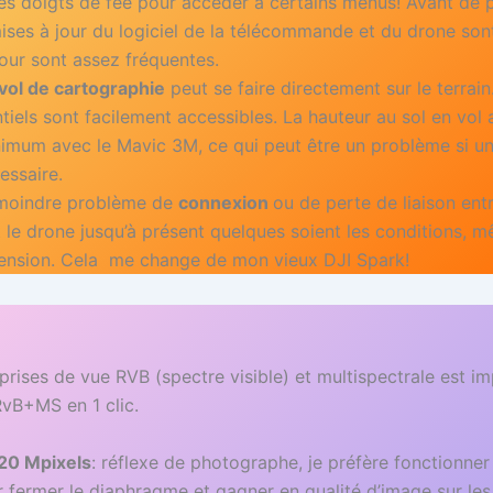
 des doigts de fée pour accéder à certains menus! Avant de p
 mises à jour du logiciel de la télécommande et du drone son
our sont assez fréquentes.
 vol de cartographie
peut se faire directement sur le terrain
iels sont facilement accessibles. La hauteur au sol en vol
nimum avec le Mavic 3M, ce qui peut être un problème si u
essaire.
e moindre problème de
connexion
ou de perte de liaison entr
le drone jusqu’à présent quelques soient les conditions, m
 tension. Cela me change de mon vieux DJI Spark!
 prises de vue RVB (spectre visible) et multispectrale est i
vB+MS en 1 clic.
20 Mpixels
: réflexe de photographe, je préfère fonctionner
r fermer le diaphragme et gagner en qualité d’image sur les