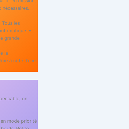
artir en mission,
t nécessaires.
. Tous les
 automatique est
ne grande
e la
ême à côté d’une
mpeccable, on
 en mode priorité
 bords. Petite